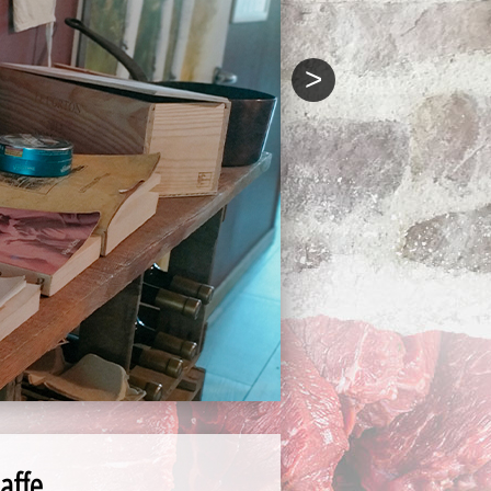
>
affe