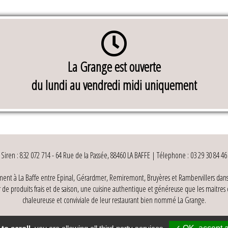
La Grange est ouverte
du lundi au vendredi midi uniquement
Siren : 832 072 714 - 64 Rue de la Passée, 88460 LA BAFFE
|
Télephone : 03 29 30 84 46
ement à La Baffe entre Epinal, Gérardmer, Remiremont, Bruyères et Rambervillers dans 
r de produits frais et de saison, une cuisine authentique et généreuse que les maitres
chaleureuse et conviviale de leur restaurant bien nommé La Grange.
riot
Les actus de la Grange
les plats de la semaine
les plats de la semaine
Infos utiles